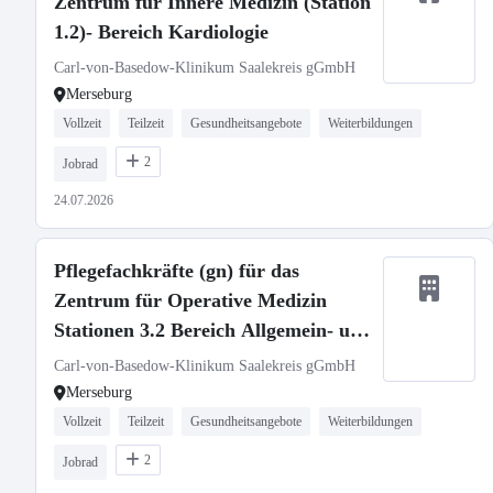
Zentrum für Innere Medizin (Station
1.2)- Bereich Kardiologie
Carl-von-Basedow-Klinikum Saalekreis gGmbH
Merseburg
Vollzeit
Teilzeit
Gesundheitsangebote
Weiterbildungen
2
Jobrad
24.07.2026
Pflegefachkräfte (gn) für das
Zentrum für Operative Medizin
Stationen 3.2 Bereich Allgemein- und
Viszeralchirurgie
Carl-von-Basedow-Klinikum Saalekreis gGmbH
Merseburg
Vollzeit
Teilzeit
Gesundheitsangebote
Weiterbildungen
2
Jobrad