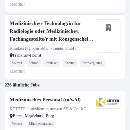
24.07.2026
Medizinische/r Technolog:in für
Radiologie oder Medizinische/r
Fachangestellte/r mit Röntgenschein
(m/w/d)
Kliniken Frankfurt-Main-Taunus GmbH
Frankfurt-Höchst
Vollzeit
Jobrad
Jobticket
Kantine
Tarifvergütung
25.07.2026
226 ähnliche Jobs
Medizinisches Personal (m/w/d)
KÖTTER Justizdienstleistungen SE & Co. KG
Büren, Magdeburg, Burg
Vollzeit
Mitarbeiterrabatte