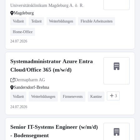
– Abteilung Klinische Applikationen
Universitätsklinikum Magdeburg A. ö. R.
– UMMD changeMITdigital GmbH
Magdeburg
Vollzeit
Teilzeit
Weiterbildungen
Flexible Arbeitszeiten
Home-Office
24.07.2026
Systemadministrator Azure Entra
Cloud/Office 365 (m/w/d)
Dermapharm AG
Sandersdorf-Brehna
3
Vollzeit
Weiterbildungen
Firmenevents
Kantine
24.07.2026
Senior IT-Systems Engineer (w/m/d)
- Bodensegment