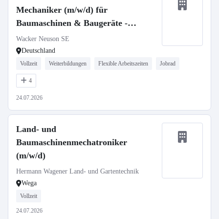
Mechaniker (m/w/d) für
Baumaschinen & Baugeräte -
stationär oder mobil
Wacker Neuson SE
Deutschland
Vollzeit
Weiterbildungen
Flexible Arbeitszeiten
Jobrad
4
24.07.2026
Land- und
Baumaschinenmechatroniker
(m/w/d)
Hermann Wagener Land- und Gartentechnik
Wega
Vollzeit
24.07.2026