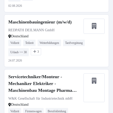
02.08.2026
Maschinenbauingenieur (m/w/d)
REDPATH DEILMANN GmbH
Deutschland
Vollzeit
Teilzeit
Weiterbildungen
Tarifvergütung
3
Urlaub >= 30
24.07.2026
Servicetechniker/Monteur -
Mechaniker Elektriker -
Maschinenbau Montage Pharma
Medizintechnik (m/w/d)
W&K Gesellschaft für Industrietechnik mbH
Deutschland
Vollzeit
Firmenwagen
Berufskleidung