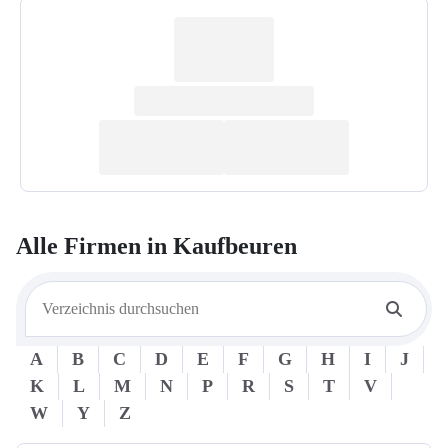
Alle Firmen in
Kaufbeuren
A
B
C
D
E
F
G
H
I
J
K
L
M
N
P
R
S
T
V
W
Y
Z