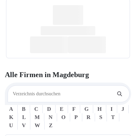
Alle Firmen in
Magdeburg
A
B
C
D
E
F
G
H
I
J
K
L
M
N
O
P
R
S
T
U
V
W
Z