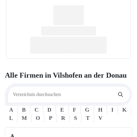
Alle Firmen in
Vilshofen an der Donau
A
B
C
D
E
F
G
H
I
K
L
M
O
P
R
S
T
V
A