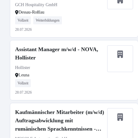
GCH Hospitality GmbH
Dessau-Roßlau
Vollzeit
Weiterbildungen
28.07.2026
Assistant Manager m/w/d - NOVA,
Hollister
Hollister
Leuna
Vollzeit
28.07.2026
Kaufmännischer Mitarbeiter (m/w/d)
Auftragsabwicklung mit
rumänischen Sprachkenntnissen -
Bereich Transport