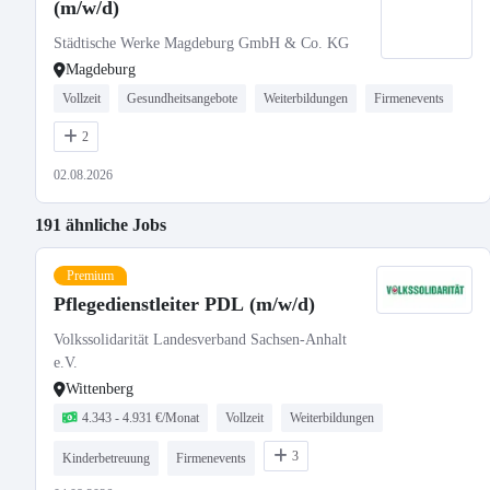
(m/w/d)
Städtische Werke Magdeburg GmbH & Co. KG
Magdeburg
Vollzeit
Gesundheitsangebote
Weiterbildungen
Firmenevents
2
02.08.2026
191 ähnliche Jobs
Premium
Pflegedienstleiter PDL (m/w/d)
Volkssolidarität Landesverband Sachsen-Anhalt
e.V.
Wittenberg
4.343 - 4.931 €/Monat
Vollzeit
Weiterbildungen
3
Kinderbetreuung
Firmenevents