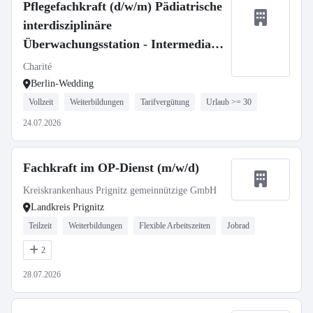
Pflegefachkraft (d/w/m) Pädiatrische
interdisziplinäre
Überwachungsstation - Intermediate
Care
Charité
Berlin-Wedding
Vollzeit
Weiterbildungen
Tarifvergütung
Urlaub >= 30
24.07.2026
Fachkraft im OP-Dienst (m/w/d)
Kreiskrankenhaus Prignitz gemeinnützige GmbH
Landkreis Prignitz
Teilzeit
Weiterbildungen
Flexible Arbeitszeiten
Jobrad
2
28.07.2026