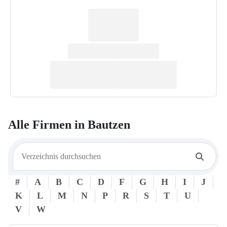
Alle Firmen in
Bautzen
#
A
B
C
D
F
G
H
I
J
K
L
M
N
P
R
S
T
U
V
W