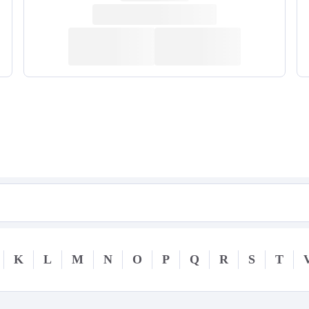
K
L
M
N
O
P
Q
R
S
T