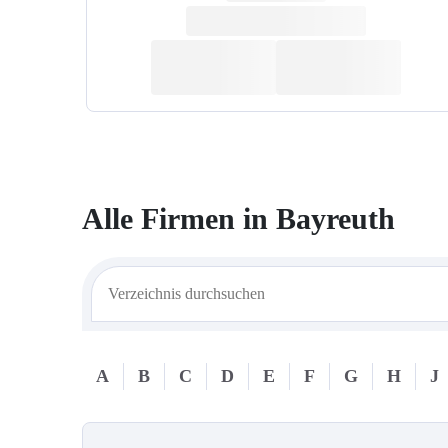
Alle Firmen in
Bayreuth
A
B
C
D
E
F
G
H
J