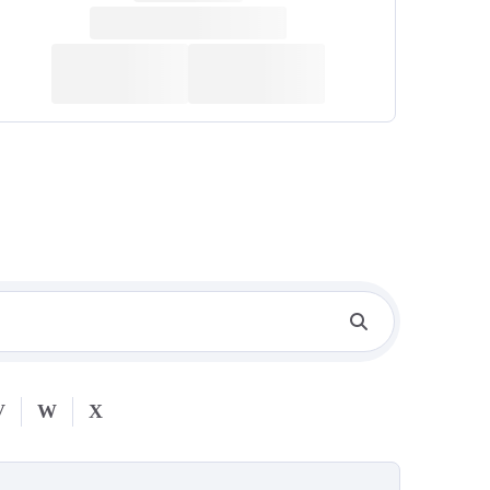
V
W
X