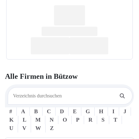
Alle Firmen in
Bützow
#
A
B
C
D
E
G
H
I
J
K
L
M
N
O
P
R
S
T
U
V
W
Z