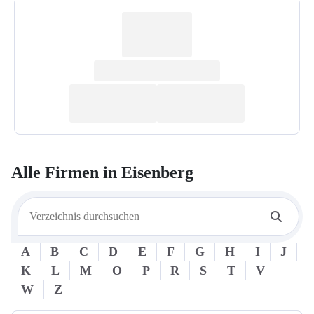
Alle Firmen in
Eisenberg
A
B
C
D
E
F
G
H
I
J
K
L
M
O
P
R
S
T
V
W
Z