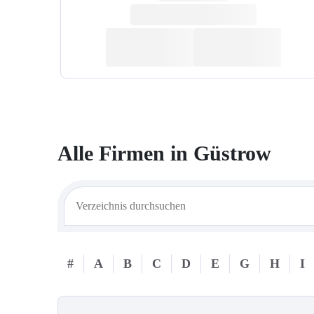
Alle Firmen in
Güstrow
#
A
B
C
D
E
G
H
I