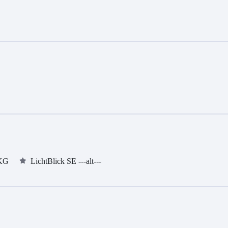
 KG
LichtBlick SE ---alt---