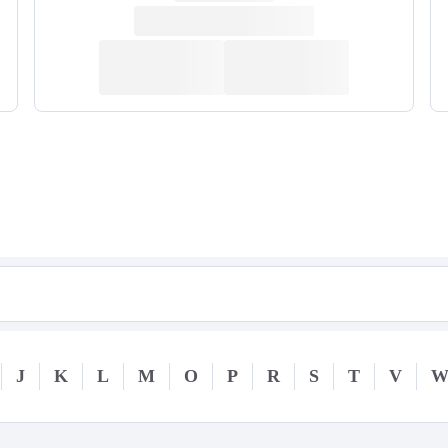
J
K
L
M
O
P
R
S
T
V