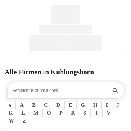
Alle Firmen in
Kühlungsborn
#
A
B
C
D
E
G
H
I
J
K
L
M
O
P
R
S
T
V
W
Z