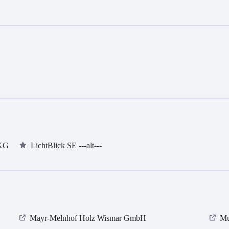
 KG
LichtBlick SE ---alt---
Mayr-Melnhof Holz Wismar GmbH
Mu