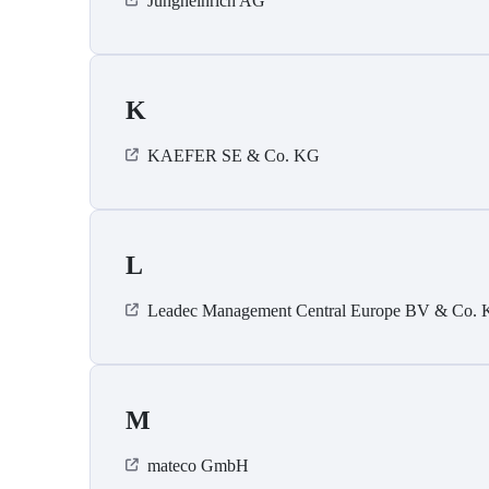
Jungheinrich AG
K
KAEFER SE & Co. KG
L
Leadec Management Central Europe BV & Co.
M
mateco GmbH