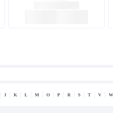
J
K
L
M
O
P
R
S
T
V