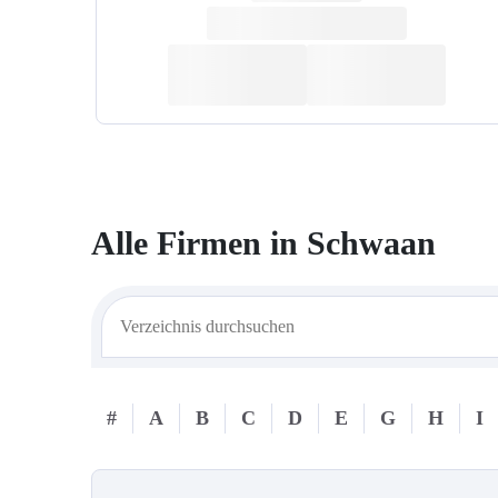
Alle Firmen in
Schwaan
#
A
B
C
D
E
G
H
I