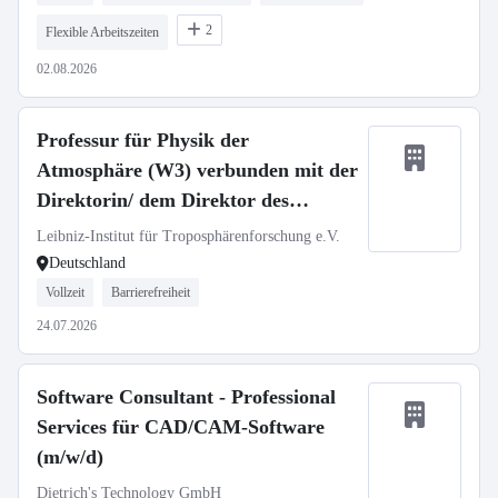
2
Flexible Arbeitszeiten
02.08.2026
Professur für Physik der
Atmosphäre (W3) verbunden mit der
Direktorin/ dem Direktor des
TROPOS
Leibniz-Institut für Troposphärenforschung e.V.
Deutschland
Vollzeit
Barrierefreiheit
24.07.2026
Software Consultant - Professional
Services für CAD/CAM-Software
(m/w/d)
Dietrich's Technology GmbH