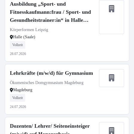
Ausbildung „Sport- und
Fitnesskaufmann:frau / Sport- und
Gesundheitstrainer:in“ in Halle
(Saale)
Körperformen Leipzig
Halle (Saale)
Vollzeit
28.07.2026
Lehrkräfte (m/w/d) für Gymnasium
Ökumenisches Domgymnasium Magdeburg
Magdeburg
Vollzeit
24.07.2026
Dozenten/ Lehrer/ Seiteneinsteiger