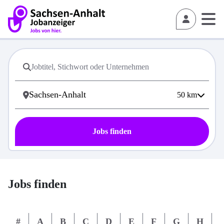
50
km
Jobs finden
Jobs finden
#
A
B
C
D
E
F
G
H
I