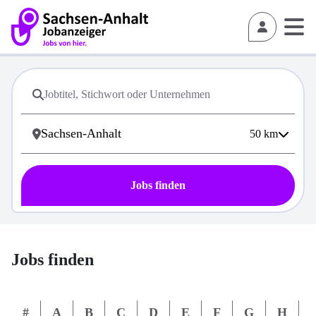
50
km
Jobs finden
Jobs finden
#
A
B
C
D
E
F
G
H
I