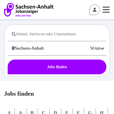
50
km
Jobs finden
Jobs finden
#
A
B
C
D
E
F
G
H
I