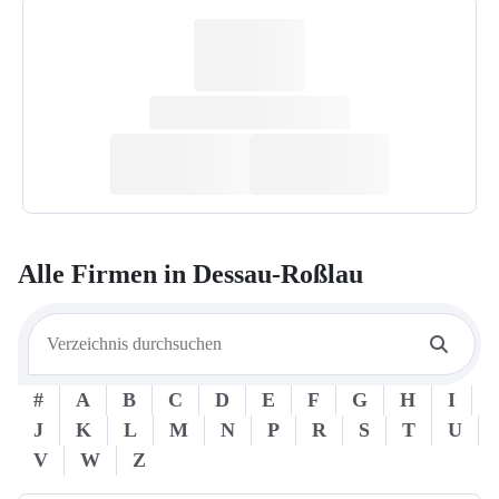
Alle Firmen in
Dessau-Roßlau
#
A
B
C
D
E
F
G
H
I
J
K
L
M
N
P
R
S
T
U
V
W
Z