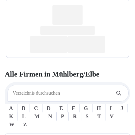
Alle Firmen in
Mühlberg/Elbe
A
B
C
D
E
F
G
H
I
J
K
L
M
N
P
R
S
T
V
W
Z