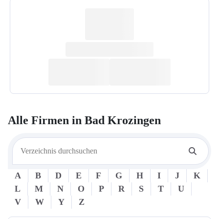
Alle Firmen in
Bad Krozingen
A
B
D
E
F
G
H
I
J
K
L
M
N
O
P
R
S
T
U
V
W
Y
Z