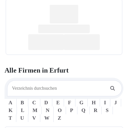
Alle Firmen in
Erfurt
A
B
C
D
E
F
G
H
I
J
K
L
M
N
O
P
Q
R
S
T
U
V
W
Z