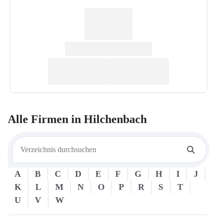
Alle Firmen in
Hilchenbach
A
B
C
D
E
F
G
H
I
J
K
L
M
N
O
P
R
S
T
U
V
W