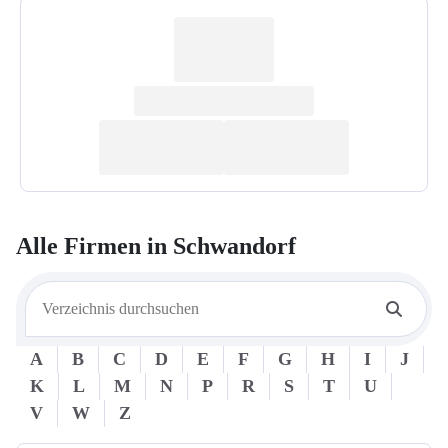
Alle Firmen in
Schwandorf
A
B
C
D
E
F
G
H
I
J
K
L
M
N
P
R
S
T
U
V
W
Z