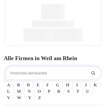
Alle Firmen in
Weil am Rhein
A
B
D
E
F
G
H
I
J
K
L
M
N
O
P
R
S
T
U
V
W
Y
Z