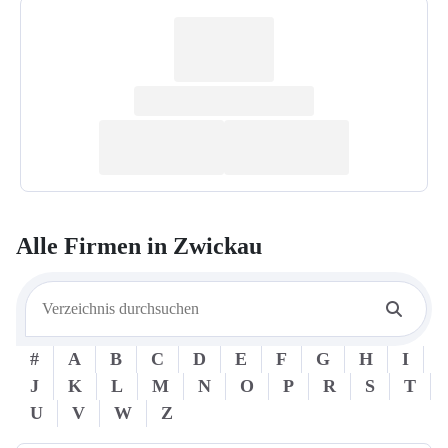
Alle Firmen in
Zwickau
#
A
B
C
D
E
F
G
H
I
J
K
L
M
N
O
P
R
S
T
U
V
W
Z