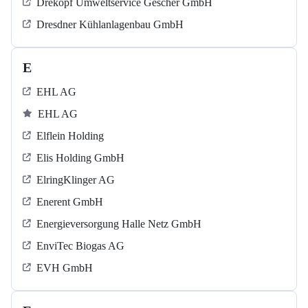
Drekopf Umweltservice Gescher GmbH
Dresdner Kühlanlagenbau GmbH
E
EHL AG
EHL AG
Elflein Holding
Elis Holding GmbH
ElringKlinger AG
Enerent GmbH
Energieversorgung Halle Netz GmbH
EnviTec Biogas AG
EVH GmbH