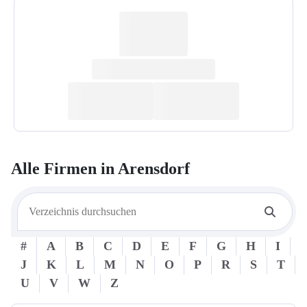
Alle Firmen in
Arensdorf
#
A
B
C
D
E
F
G
H
I
J
K
L
M
N
O
P
R
S
T
U
V
W
Z