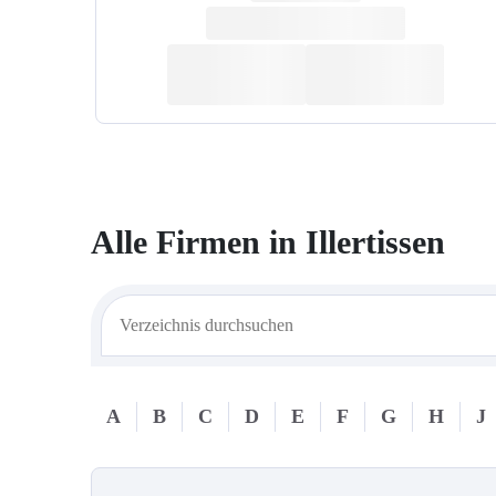
Alle Firmen in
Illertissen
A
B
C
D
E
F
G
H
J