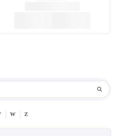
V
W
Z