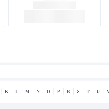
K
L
M
N
O
P
R
S
T
U