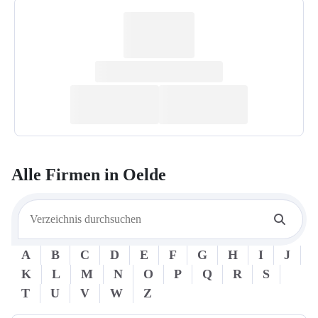
Alle Firmen in
Oelde
A
B
C
D
E
F
G
H
I
J
K
L
M
N
O
P
Q
R
S
T
U
V
W
Z