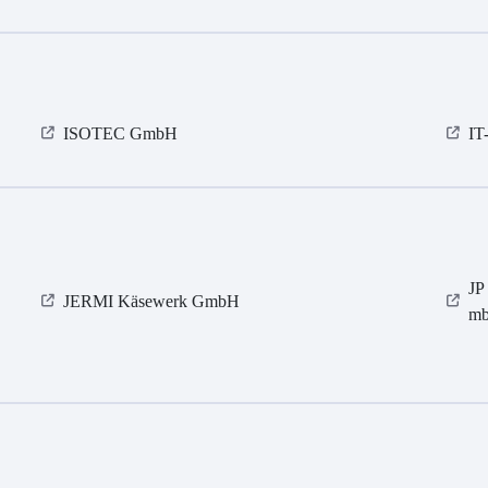
ISOTEC GmbH
IT
JP
JERMI Käsewerk GmbH
m