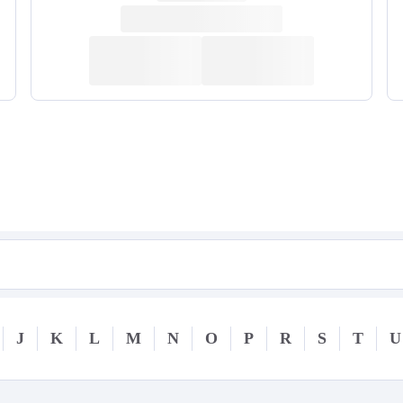
J
K
L
M
N
O
P
R
S
T
U