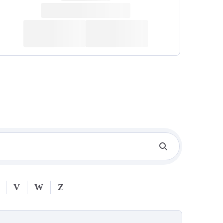
V
W
Z