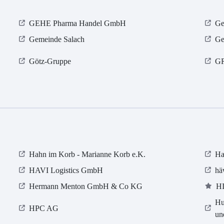
GEHE Pharma Handel GmbH
Ge
Gemeinde Salach
Ge
Götz-Gruppe
G
Hahn im Korb - Marianne Korb e.K.
Ha
HAVI Logistics GmbH
hä
Hermann Menton GmbH & Co KG
HI
Hu
HPC AG
un