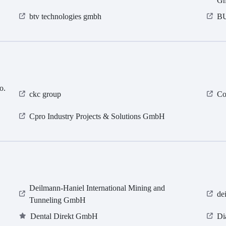
G
btv technologies gmbh
B
o.
ckc group
Co
Cpro Industry Projects & Solutions GmbH
Deilmann-Haniel International Mining and
de
Tunneling GmbH
Dental Direkt GmbH
Di