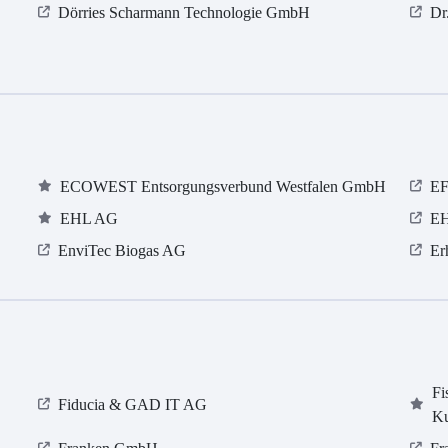
Dörries Scharmann Technologie GmbH
Dr
ECOWEST Entsorgungsverbund Westfalen GmbH
EF
EHL AG
E
EnviTec Biogas AG
Er
Fi
Fiducia & GAD IT AG
Ku