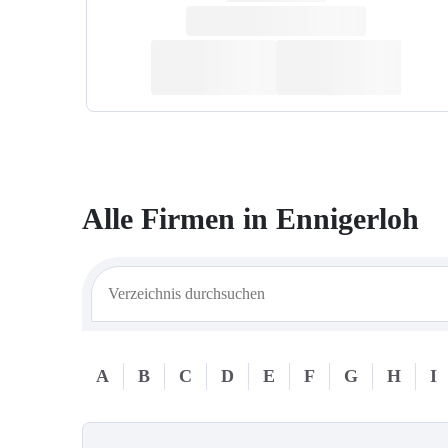
Alle Firmen in
Ennigerloh
A
B
C
D
E
F
G
H
I