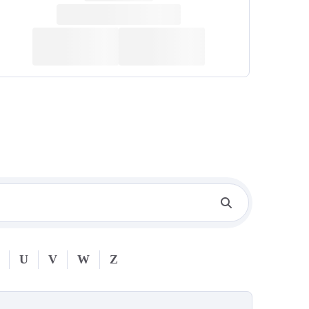
U
V
W
Z