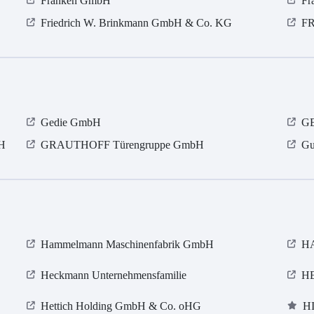
Franken GmbH
Fr
Friedrich W. Brinkmann GmbH & Co. KG
FR
Gedie GmbH
GE
bH
GRAUTHOFF Türengruppe GmbH
Gu
Hammelmann Maschinenfabrik GmbH
H
Heckmann Unternehmensfamilie
H
Hettich Holding GmbH & Co. oHG
HI