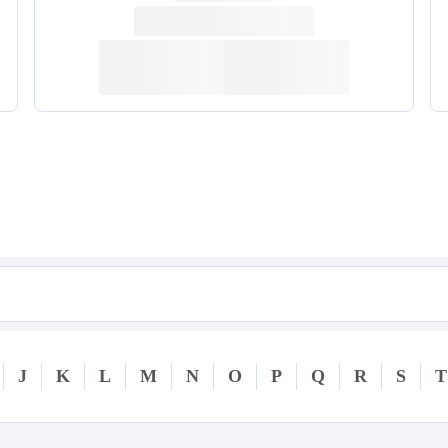
J
K
L
M
N
O
P
Q
R
S
T