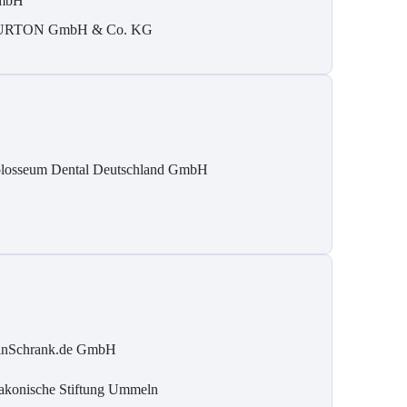
mbH
URTON GmbH & Co. KG
losseum Dental Deutschland GmbH
inSchrank.de GmbH
akonische Stiftung Ummeln