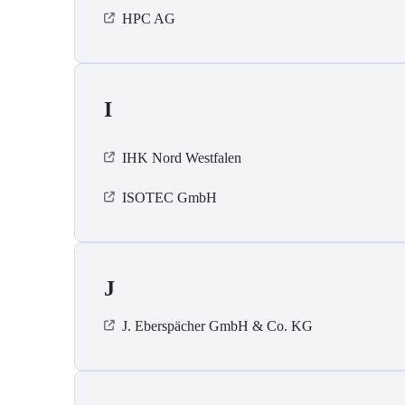
HPC AG
I
IHK Nord Westfalen
ISOTEC GmbH
J
J. Eberspächer GmbH & Co. KG