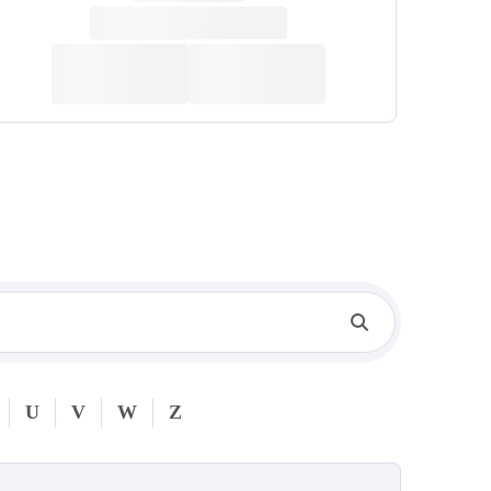
U
V
W
Z