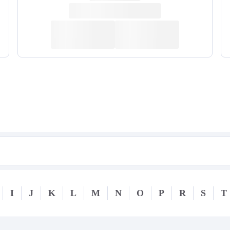
I
J
K
L
M
N
O
P
R
S
T