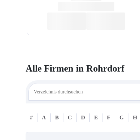
Alle Firmen in
Rohrdorf
#
A
B
C
D
E
F
G
H