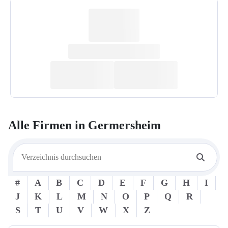
Alle Firmen in
Germersheim
#
A
B
C
D
E
F
G
H
I
J
K
L
M
N
O
P
Q
R
S
T
U
V
W
X
Z