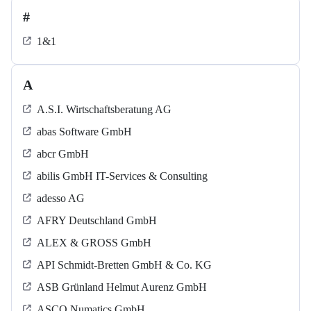
#
1&1
A
A.S.I. Wirtschaftsberatung AG
abas Software GmbH
abcr GmbH
abilis GmbH IT-Services & Consulting
adesso AG
AFRY Deutschland GmbH
ALEX & GROSS GmbH
API Schmidt-Bretten GmbH & Co. KG
ASB Grün­land Helmut Au­renz GmbH
ASCO Numatics GmbH