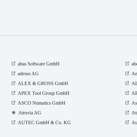
abas Software GmbH
ab
adesso AG
Ae
ALEX & GROSS GmbH
AL
APEX Tool Group GmbH
AP
ASCO Numatics GmbH
As
Atruvia AG
At
AUTEC GmbH & Co. KG
Au