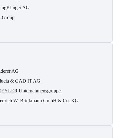
ringKlinger AG
-Group
lderer AG
ducia & GAD IT AG
REYLER Unternehmensgruppe
iedrich W. Brinkmann GmbH & Co. KG