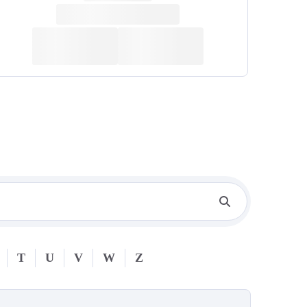
T
U
V
W
Z