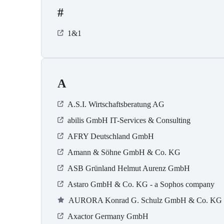
#
1&1
A
A.S.I. Wirtschaftsberatung AG
abilis GmbH IT-Services & Consulting
AFRY Deutschland GmbH
Amann & Söhne GmbH & Co. KG
ASB Grün­land Helmut Au­renz GmbH
Astaro GmbH & Co. KG - a Sophos company
AURORA Konrad G. Schulz GmbH & Co. KG
Axactor Germany GmbH