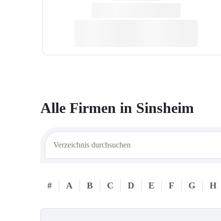
Alle Firmen in
Sinsheim
#
A
B
C
D
E
F
G
H