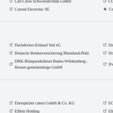
Carl Cloos Schweisstechnik GmbH
CG
Conrad Electronic SE
Cr
Dachdecker-Einkauf Süd eG
De
Deutsche Rentenversicherung Rheinland-Pfalz
Dr
DRK-Blutspendedienst Baden-Württemberg -
Dv
Hessen gemeinnützige GmbH
Eberspächer catem GmbH & Co. KG
E
Elflein Holding
El