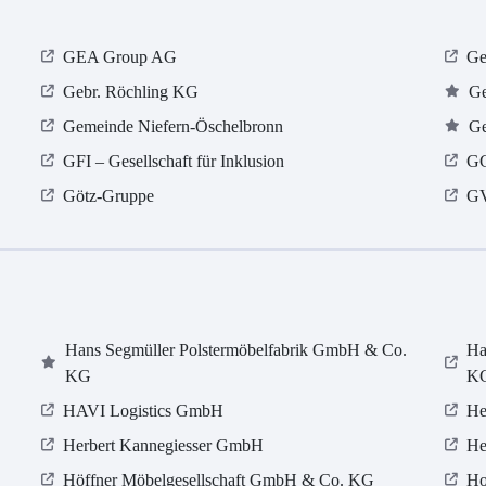
GEA Group AG
Ge
Gebr. Röchling KG
Ge
Gemeinde Niefern-Öschelbronn
Ge
GFI – Gesellschaft für Inklusion
GG
Götz-Gruppe
GV
Hans Segmüller Polstermöbelfabrik GmbH & Co.
Ha
KG
K
HAVI Logistics GmbH
He
Herbert Kannegiesser GmbH
He
Höffner Möbelgesellschaft GmbH & Co. KG
Ho