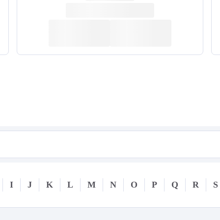
I
J
K
L
M
N
O
P
Q
R
S