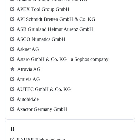
APEX Tool Group GmbH
API Schmidt-Bretten GmbH & Co. KG
ASB Grün­land Helmut Au­renz GmbH
ASCO Numatics GmbH
Asknet AG
Astaro GmbH & Co. KG - a Sophos company
Atruvia AG
Atruvia AG
AUTEC GmbH & Co. KG
Autobid.de
Axactor Germany GmbH
B
BAUER Elektroanlagen