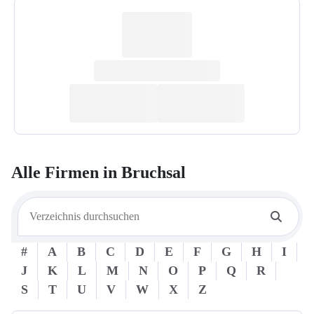
Alle Firmen in
Bruchsal
#
A
B
C
D
E
F
G
H
I
J
K
L
M
N
O
P
Q
R
S
T
U
V
W
X
Z