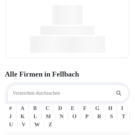
Alle Firmen in
Fellbach
#
A
B
C
D
E
F
G
H
I
J
K
L
M
N
O
P
R
S
T
U
V
W
Z