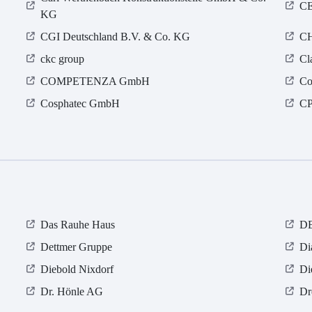
C
KG
CGI Deutschland B.V. & Co. KG
CH
ckc group
Cl
COMPETENZA GmbH
Co
Cosphatec GmbH
CP
Das Rauhe Haus
D
Dettmer Gruppe
Di
Diebold Nixdorf
Di
Dr. Hönle AG
Dr