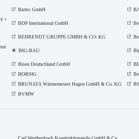
Bartec GmbH
BA
bH +
BDP International GmbH
Be
BEHRENDT GRUPPE GMBH & CO. KG
Be
nst
BIG-BAU
Bi
Bison Deutschland GmbH
BL
BORSIG
Br
BRUNATA Wärmemesser Hagen GmbH & Co. KG
BS
BVMW
Carl Werthenbach Konstruktionsteile GmbH & Co.