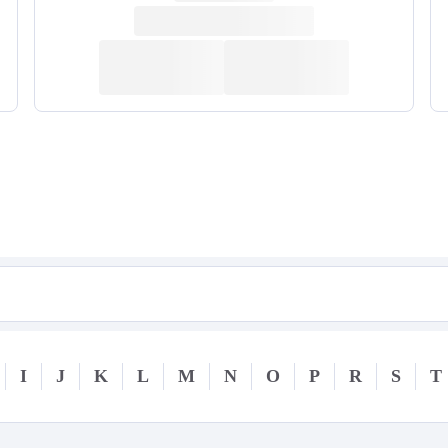
I
J
K
L
M
N
O
P
R
S
T