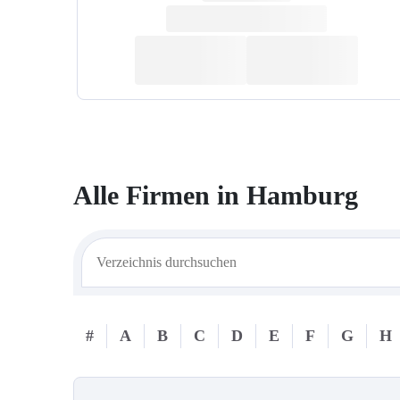
Alle Firmen in
Hamburg
#
A
B
C
D
E
F
G
H