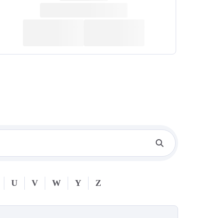
U
V
W
Y
Z