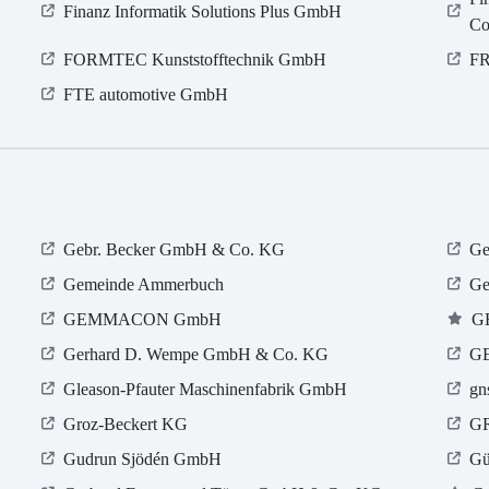
Finanz Informatik Solutions Plus GmbH
Co
FORMTEC Kunststofftechnik GmbH
F
FTE automotive GmbH
Gebr. Becker GmbH & Co. KG
Ge
Gemeinde Ammerbuch
Ge
GEMMACON GmbH
G
Gerhard D. Wempe GmbH & Co. KG
G
Gleason-Pfauter Maschinenfabrik GmbH
gn
Groz-Beckert KG
G
Gudrun Sjödén GmbH
Gü