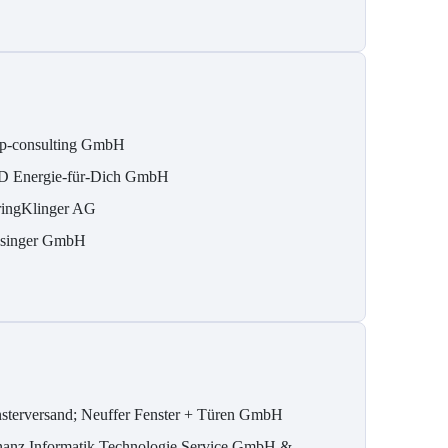
p-consulting GmbH
D Energie-für-Dich GmbH
ringKlinger AG
singer GmbH
nsterversand; Neuffer Fenster + Türen GmbH
nanz Informatik Technologie Service GmbH &