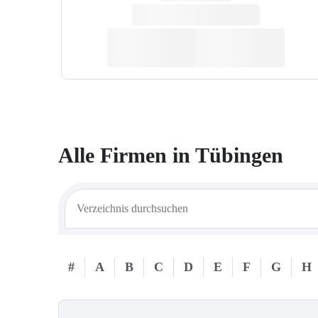
Alle Firmen in
Tübingen
#
A
B
C
D
E
F
G
H