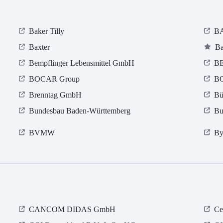
Baker Tilly
BA
Baxter
Ba
Bempflinger Lebensmittel GmbH
BE
BOCAR Group
B
Brenntag GmbH
Bü
Bundesbau Baden-Württemberg
Bu
BVMW
By
CANCOM DIDAS GmbH
Ce