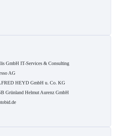
ilis GmbH IT-Services & Consulting
esso AG
FRED HEYD GmbH u. Co. KG
B Grün­land Helmut Au­renz GmbH
tobid.de