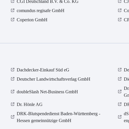
CGI Deutschland B.V. & Co. KG
CJ
comundus regisafe GmbH
Co
Coperion GmbH
CP
Dachdecker-Einkauf Süd eG
De
Deutscher Landwirtschaftsverlag GmbH
Di
Dr
doubleSlash Net-Business GmbH
Gm
Dr. Hönle AG
D
DRK-Blutspendedienst Baden-Württemberg -
dS
Hessen gemeinnützige GmbH
en