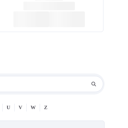
U
V
W
Z