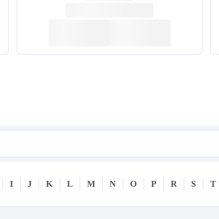
I
J
K
L
M
N
O
P
R
S
T