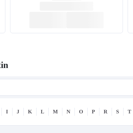
in
I
J
K
L
M
N
O
P
R
S
T