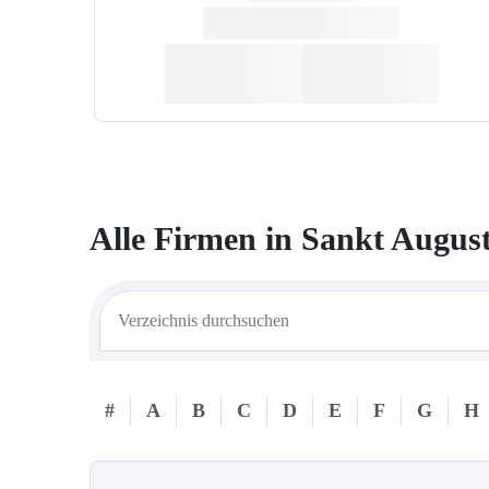
Alle Firmen in
Sankt August
#
A
B
C
D
E
F
G
H