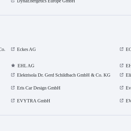
DynaEnergetics Europe GmbH
Co.
Eckes AG
EC
EHL AG
E
Elektrisola Dr. Gerd Schildbach GmbH & Co. KG
El
Eris Car Design GmbH
Ev
EVYTRA GmbH
E