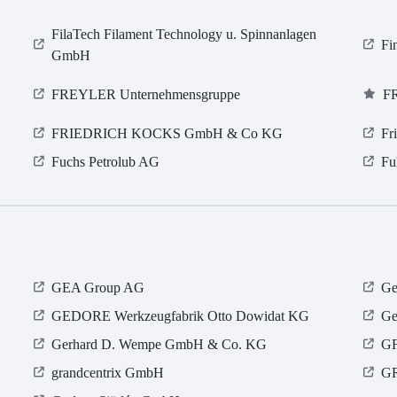
FilaTech Filament Technology u. Spinnanlagen
Fi
GmbH
FREYLER Unternehmensgruppe
F
FRIEDRICH KOCKS GmbH & Co KG
Fr
Fuchs Petrolub AG
Fu
GEA Group AG
Ge
GEDORE Werkzeugfabrik Otto Dowidat KG
Ge
Gerhard D. Wempe GmbH & Co. KG
GF
grandcentrix GmbH
G