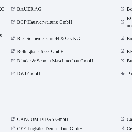
 KG
BAUER AG
Be
BG
BGP Hausverwaltung GmbH
un
o.
Bier-Schneider GmbH & Co. KG
Bi
Böllinghaus Steel GmbH
BR
Bünder & Schmitt Maschinenbau GmbH
Bu
BWI GmbH
B
CANCOM DIDAS GmbH
Ca
CEE Logistics Deutschland GmbH
Ce