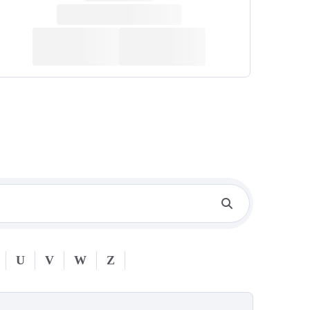
U
V
W
Z