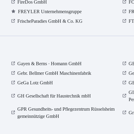
FireDos GmbH
FO
FREYLER Unternehmensgruppe
FR
FrischeParadies GmbH & Co. KG
FT
Gayen & Berns · Homann GmbH
GB
Gebr. Bellmer GmbH Maschinenfabrik
Ge
GeGa Lotz GmbH
GE
GI
GH Gesellschaft für Haustechnik mbH
Pe
GPR Gesundheits- und Pflegezentrum Rüsselsheim
Gr
gemeinnützige GmbH