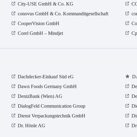
City-USE GmbH & Co. KG
C
conovus GmbH & Co. Kommanditgesellschaft
co
CooperVision GmbH
Co
Corel GmbH – Mindjet
Cp
Dachdecker-Einkauf Süd eG
D
Dawn Foods Germany GmbH
De
DenizBank (Wien) AG
De
DialogFeld Communication Group
Di
Dienst Verpackungstechnik GmbH
Di
Dr. Hönle AG
Dr