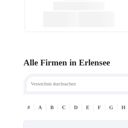
Alle Firmen in
Erlensee
#
A
B
C
D
E
F
G
H