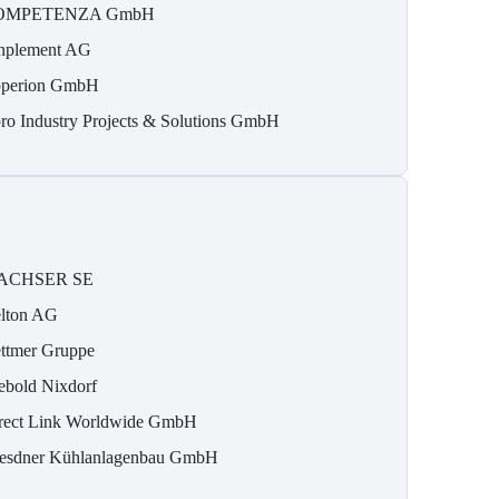
OMPETENZA GmbH
nplement AG
perion GmbH
ro Industry Projects & Solutions GmbH
ACHSER SE
lton AG
ttmer Gruppe
ebold Nixdorf
rect Link Worldwide GmbH
esdner Kühlanlagenbau GmbH