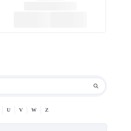
U
V
W
Z