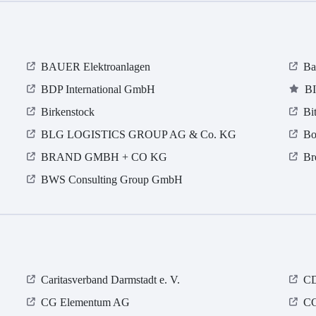
BAUER Elektroanlagen
Ba
BDP International GmbH
B
Birkenstock
Bi
BLG LOGISTICS GROUP AG & Co. KG
Bo
BRAND GMBH + CO KG
Br
BWS Consulting Group GmbH
Caritasverband Darmstadt e. V.
CD
CG Elementum AG
CG