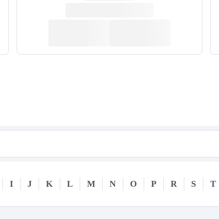
I
J
K
L
M
N
O
P
R
S
T