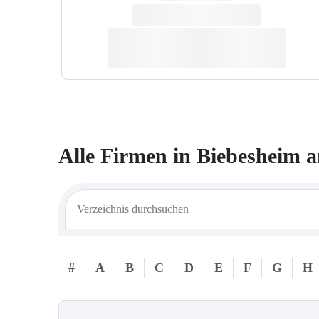
Alle Firmen in
Biebesheim 
#
A
B
C
D
E
F
G
H