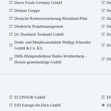
Dawn Foods Germany GmbH
De
Dettmer Gruppe
De
Deutsche Rentenversicherung Rheinland-Pfalz
Di
Diederichs Projektmanagement
Di
Dr. Dornbach Treuhand GmbH
Dr
Draht- und Metallwarenfabrik Phillipp Schneider
Dr
GmbH & Co. KG
DRK-Blutspendedienst Baden-Württemberg -
D
Hessen gemeinnützige GmbH
ECONSOR GmbH
EF
EfD Energie-für-Dich GmbH
E