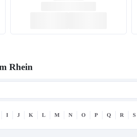
am Rhein
I
J
K
L
M
N
O
P
Q
R
S