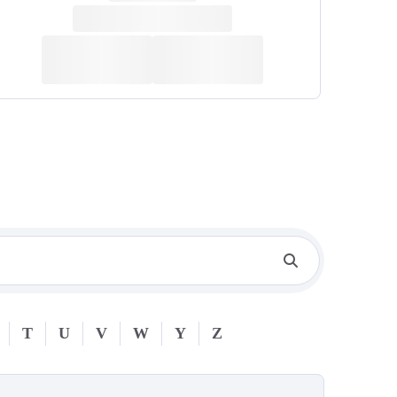
T
U
V
W
Y
Z