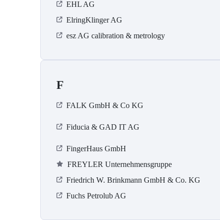
EHL AG
ElringKlinger AG
esz AG calibration & metrology
F
FALK GmbH & Co KG
Fiducia & GAD IT AG
FingerHaus GmbH
FREYLER Unternehmensgruppe
Friedrich W. Brinkmann GmbH & Co. KG
Fuchs Petrolub AG