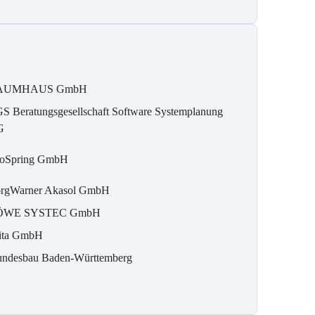
AUMHAUS GmbH
S Beratungsgesellschaft Software Systemplanung
G
oSpring GmbH
rgWarner Akasol GmbH
ÖWE SYSTEC GmbH
ita GmbH
ndesbau Baden-Württemberg