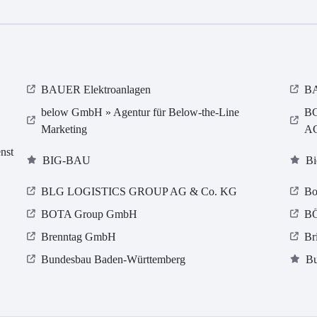
BAUER Elektroanlagen
B
below GmbH » Agentur für Below-the-Line
BG
Marketing
A
nst
BIG-BAU
Bi
BLG LOGISTICS GROUP AG & Co. KG
Bo
BOTA Group GmbH
B
Brenntag GmbH
Br
Bundesbau Baden-Württemberg
Bu