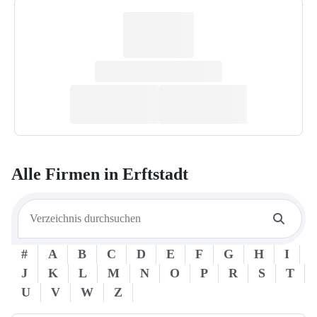
Alle Firmen in
Erftstadt
#
A
B
C
D
E
F
G
H
I
J
K
L
M
N
O
P
R
S
T
U
V
W
Z