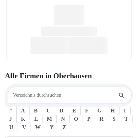
Alle Firmen in
Oberhausen
#
A
B
C
D
E
F
G
H
I
J
K
L
M
N
O
P
R
S
T
U
V
W
Y
Z