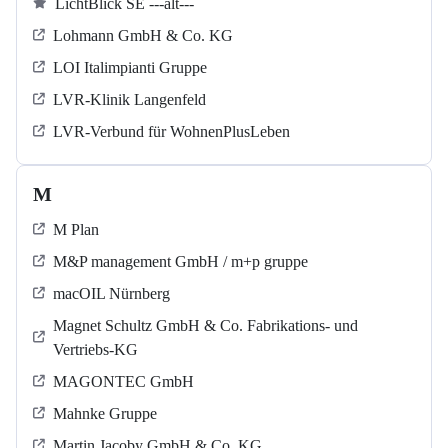
LichtBlick SE ---alt---
Lohmann GmbH & Co. KG
LOI Italimpianti Gruppe
LVR-Klinik Langenfeld
LVR-Verbund für WohnenPlusLeben
M
M Plan
M&P management GmbH / m+p gruppe
macOIL Nürnberg
Magnet Schultz GmbH & Co. Fabrikations- und
Vertriebs-KG
MAGONTEC GmbH
Mahnke Gruppe
Martin Jacoby GmbH & Co. KG