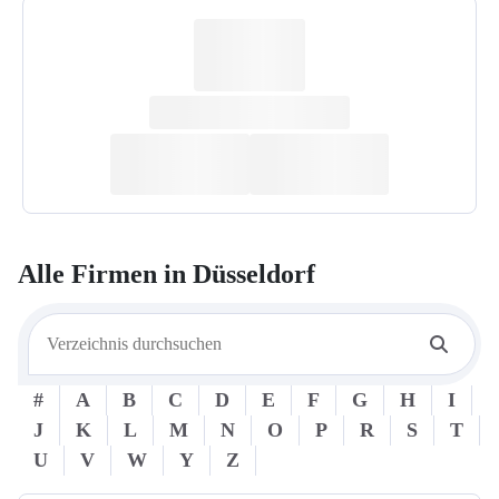
Alle Firmen in
Düsseldorf
#
A
B
C
D
E
F
G
H
I
J
K
L
M
N
O
P
R
S
T
U
V
W
Y
Z