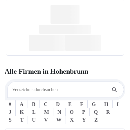
Alle Firmen in
Hohenbrunn
#
A
B
C
D
E
F
G
H
I
J
K
L
M
N
O
P
Q
R
S
T
U
V
W
X
Y
Z