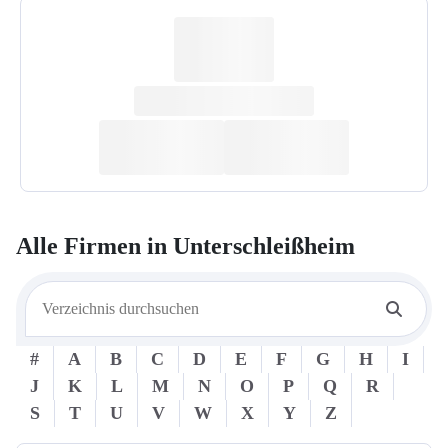
Alle Firmen in
Unterschleißheim
#
A
B
C
D
E
F
G
H
I
J
K
L
M
N
O
P
Q
R
S
T
U
V
W
X
Y
Z