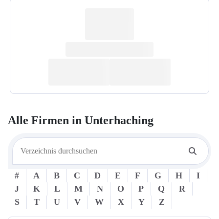
Alle Firmen in
Unterhaching
#
A
B
C
D
E
F
G
H
I
J
K
L
M
N
O
P
Q
R
S
T
U
V
W
X
Y
Z